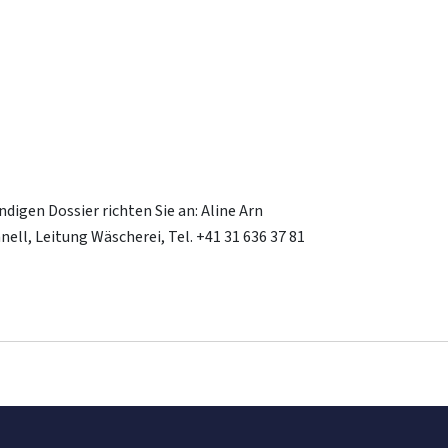
digen Dossier richten Sie an: Aline Arn
hnell, Leitung Wäscherei, Tel. +41 31 636 37 81