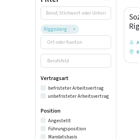
So
Rig
Riggisberg
×
A
R
Vertragsart
befristeter Arbeitsvertrag
unbefristeter Arbeitsvertrag
Position
Angestellt
Führungsposition
Mandatsbasis