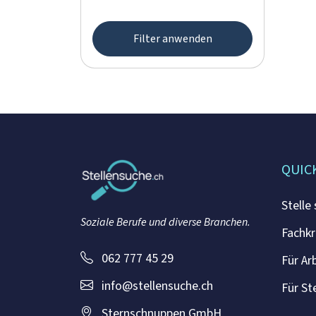
Filter anwenden
QUIC
Stelle
Soziale Berufe und diverse Branchen.
Fachkr
062 777 45 29
Für Ar
info@stellensuche.ch
Für St
Sternschnuppen GmbH