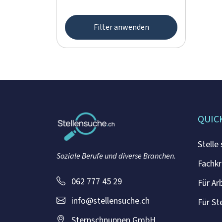
Filter anwenden
QUIC
Stelle
Soziale Berufe und diverse Branchen.
Fachkr
062 777 45 29
Für Ar
info@stellensuche.ch
Für St
Sternschnuppen GmbH