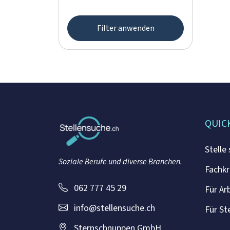
Filter anwenden
QUIC
Stelle
Soziale Berufe und diverse Branchen.
Fachkr
062 777 45 29
Für Ar
info@stellensuche.ch
Für St
Sternschnuppen GmbH