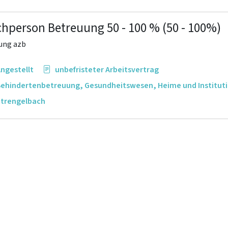
chperson Betreuung 50 - 100 % (50 - 100%)
tung azb
ngestellt
unbefristeter Arbeitsvertrag
Behindertenbetreuung
,
Gesundheitswesen
,
Heime und Institut
Strengelbach