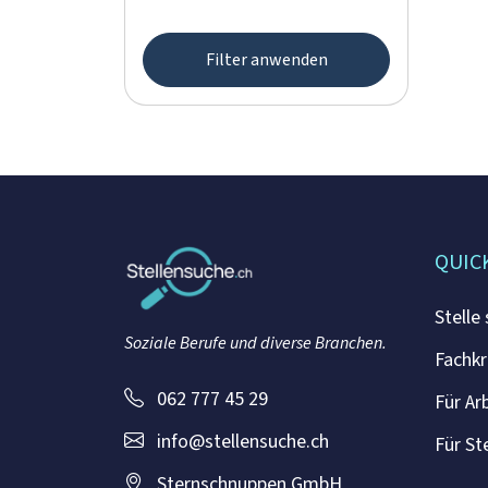
Filter anwenden
QUIC
Stelle
Soziale Berufe und diverse Branchen.
Fachkr
062 777 45 29
Für Ar
info@stellensuche.ch
Für St
Sternschnuppen GmbH