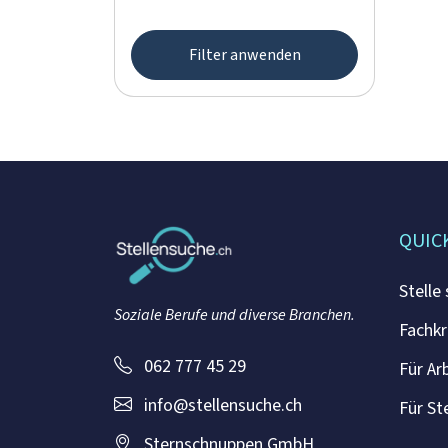
Filter anwenden
QUIC
Stelle
Soziale Berufe und diverse Branchen.
Fachkr
062 777 45 29
Für Ar
info@stellensuche.ch
Für St
Sternschnuppen GmbH