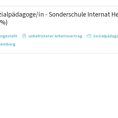
zialpädagoge/in - Sonderschule Internat 
0%)
ngestellt
unbefristeter Arbeitsvertrag
Sozialpädag
Hemberg