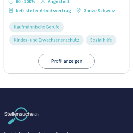
60 - 100%
Angestellt
befristeter Arbeitsvertrag
Ganze Schweiz
Kaufmännische Berufe
Kindes- und Erwachsenenschutz
Sozialhilfe
Profil anzeigen